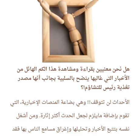
هل نحن معنيين بقراءة ومشاهدة هذا الكم الهائل من
الأخبار التي غالبها ينضح بالسلبية بجانب أنها مصدر
تغذية رئيس للتشاؤم
؟
!
الأحداث لن تتوقف
!!
وهي بضاعة المنصات الإخبارية، التي
تقوم بإضافة مايلزم لجعل الحدث أكثر إثارة
.
ومن أشغل
نفسه بتتبع الأخبار وتحليلها وإغراق مسامع الناس بها فقد
أضاع عمره وأهدر وقت غيره
.
ونحن نتحدث هنا عن
الأشخاص الذين قدرتهم على التأثير في الحدث معدومة
وإمكانية التغيير في مجرياته مفقودة
.
السماح لهذا الكم الهائل من الأخبار بالدخول إلى حياتك
يصنع حالة من الهلع الغير مبرر مما يخلق نظرة متشائمة
للمستقبل، والنظرة المتشائمة تعطل تقدمك المثمر في
حياتك التي تحتاج إلى الكثير من التفاؤل وحسن الظن
بالله
.